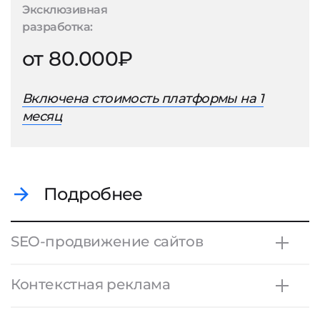
Эксклюзивная
разработка:
от 80.000₽
Включена стоимость платформы на 1
месяц
Подробнее
SEO-продвижение сайтов
Контекстная реклама
Продвижение в
небольшом городе