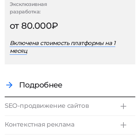
Эксклюзивная
разработка:
от 80.000₽
Включена стоимость платформы на 1
месяц
Подробнее
SEO-продвижение сайтов
Контекстная реклама
Продвижение в
небольшом городе