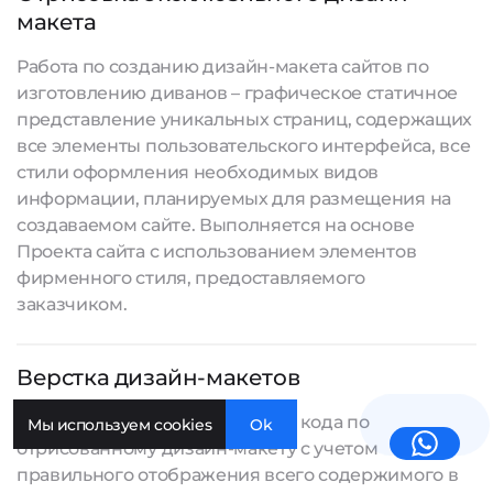
макета
Работа по созданию дизайн-макета сайтов по
изготовлению диванов – графическое статичное
представление уникальных страниц, содержащих
все элементы пользовательского интерфейса, все
стили оформления необходимых видов
информации, планируемых для размещения на
создаваемом сайте
. Выполняется на основе
Проекта сайта с использованием элементов
фирменного стиля, предоставляемого
заказчиком.
Верстка дизайн-макетов
Работа по созданию структуры кода по
Мы используем cookies
Ok
отрисованному дизайн-макету с учетом
правильного отображения всего содержимого в