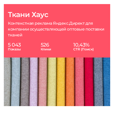
Ткани Хаус
Контекстная реклама Яндекс.Директ для
компании осуществляющей оптовые поставки
тканей
5 043
526
10,43%
Показы
Клики
CTR (Поиск)