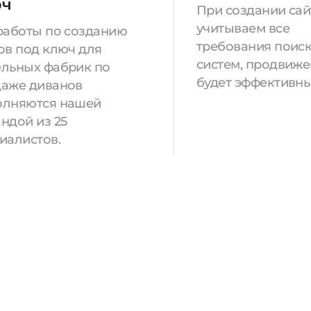
юч
При создании са
учитываем все
работы по созданию
требования поис
ов под ключ для
систем, продвиж
льных фабрик по
будет эффективны
аже диванов
олняются нашей
ндой из 25
иалистов.