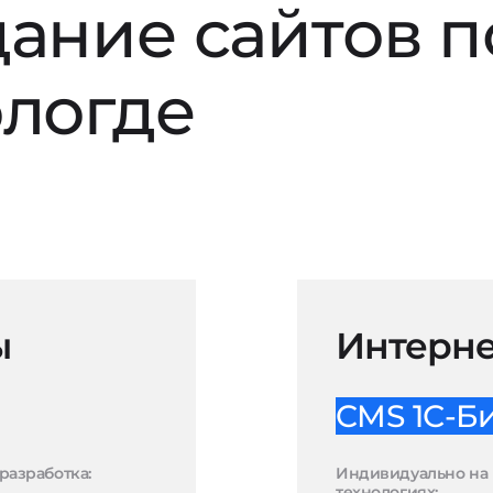
дание сайтов 
ологде
ы
Интерне
CMS 1С-Б
разработка:
Индивидуально на 
технологиях: