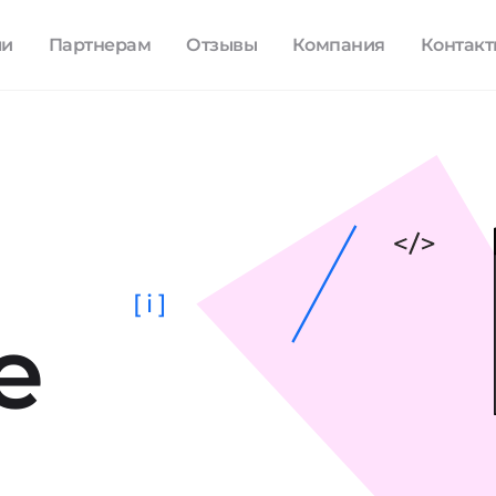
ли
Партнерам
Отзывы
Компания
Контак
[ i ]
е