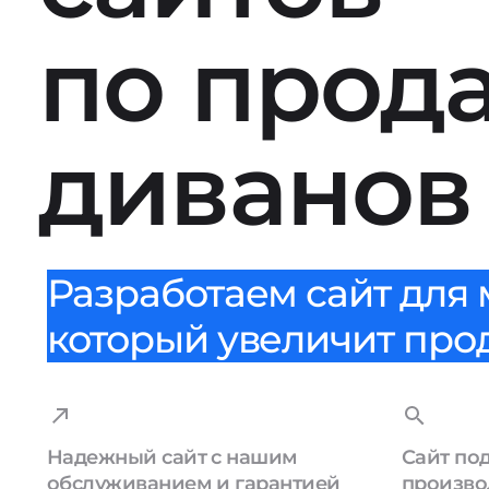
по прод
диванов
Разработаем сайт для 
который увеличит прода
Надежный сайт с нашим
Сайт по
обслуживанием и гарантией
произво