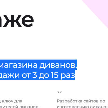
аже
магазина диванов,
жи от 3 до 15 раз
д ключ для
Разработка сайтов по
дителей диванов –
изготовлению диванов