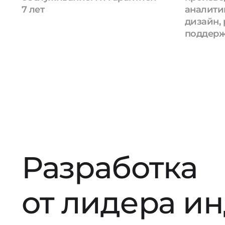
7 лет
аналити
дизайн, 
поддер
Разработка
от лидера и