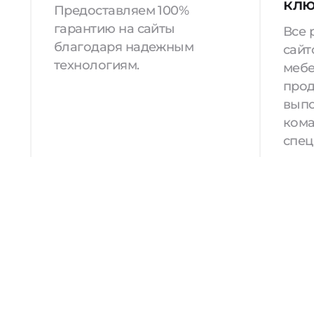
кл
Предоставляем 100%
гарантию на сайты
Все 
благодаря надежным
сайт
технологиям.
мебе
прод
вып
кома
спец