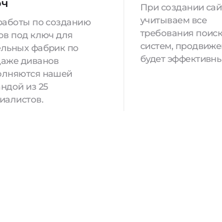
юч
При создании са
учитываем все
работы по созданию
требования поис
ов под ключ для
систем, продвиж
льных фабрик по
будет эффективны
аже диванов
олняются нашей
ндой из 25
иалистов.