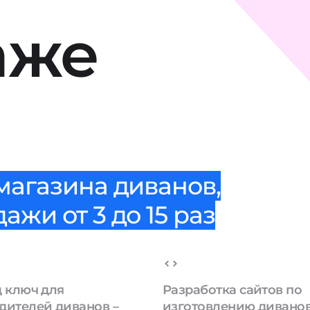
аже
магазина диванов,
жи от 3 до 15 раз
д ключ для
Разработка сайтов по
дителей диванов –
изготовлению диванов