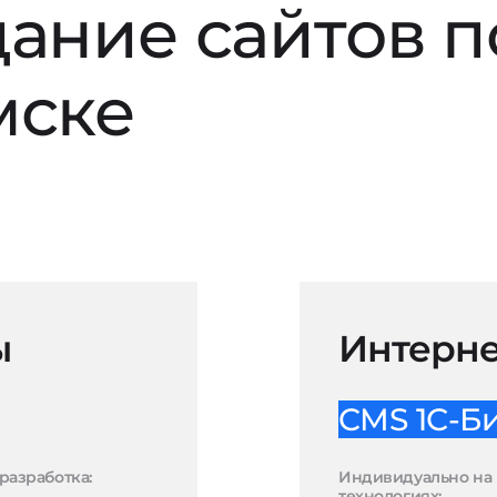
дание сайтов 
мске
ы
Интерне
CMS 1С-Б
разработка:
Индивидуально на 
технологиях: