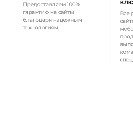
кл
Предоставляем 100%
гарантию на сайты
Все 
благодаря надежным
сайт
технологиям.
мебе
прод
вып
кома
спец