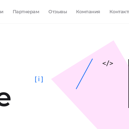
ли
Партнерам
Отзывы
Компания
Контак
[ i ]
е