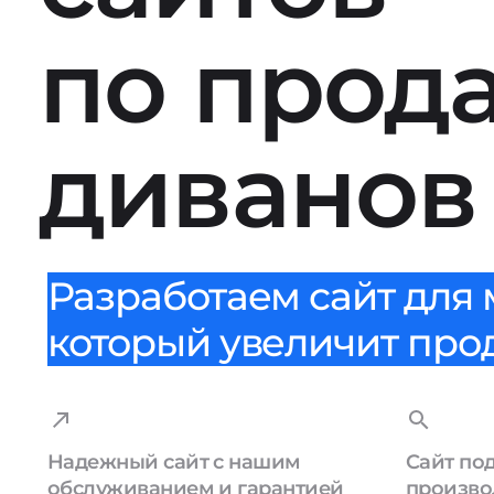
по прод
диванов
Разработаем сайт для 
который увеличит прода
Надежный сайт с нашим
Сайт по
обслуживанием и гарантией
произво