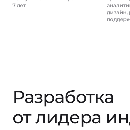
7 лет
аналити
дизайн, 
поддер
Разработка
от лидера и