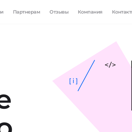
ли
Партнерам
Отзывы
Компания
Контак
[ i ]
е
о