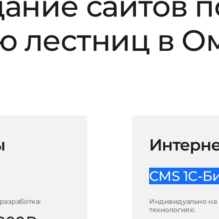
дание сайтов п
ю лестниц в О
ы
Интерне
CMS 1С-Б
разработка:
Индивидуально на 
технологиях: