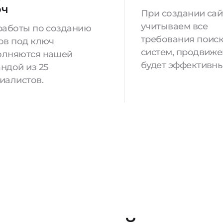
юч
При создании са
учитываем все
работы по созданию
требования поис
ов под ключ
систем, продвиж
олняются нашей
будет эффективны
ндой из 25
иалистов.