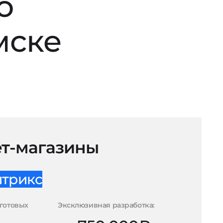
о
мске
т-магазины
итрикс
готовых
Эксклюзивная разработка: