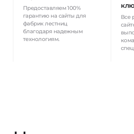
кл
Предоставляем 100%
гарантию на сайты для
Все 
фабрик лестниц
сайт
благодаря надежным
вып
технологиям.
кома
спец