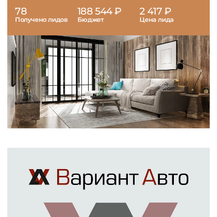
78
188 544 ₽
2 417 ₽
Получено лидов
Бюджет
Цена лида