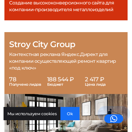
Создание высококонверсионного сайта для
компании-производителя металлоизделий
Stroy City Group
Контекстная реклама Яндекс.Директ для
компании осуществляющей ремонт квартир
«под ключ»
78
188 544 ₽
2 417 ₽
Получено лидов
Бюджет
Цена лида
Мы используем cookies
Ok