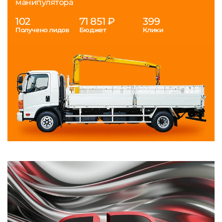
манипулятора
102
71 851 ₽
399
Получено лидов
Бюджет
Клики