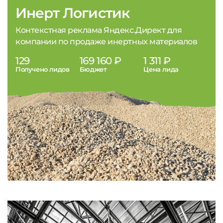
Инерт Логистик
Контекстная реклама Яндекс.Директ для
компании по продаже инертных материалов
129
169 160 ₽
1 311 ₽
Получено лидов
Бюджет
Цена лида