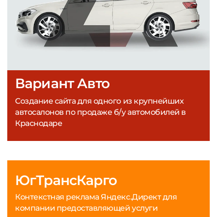
Вариант Авто
Создание сайта для одного из крупнейших
автосалонов по продаже б/у автомобилей в
Краснодаре
ЮгТрансКарго
Контекстная реклама Яндекс.Директ для
компании предоставляющей услуги