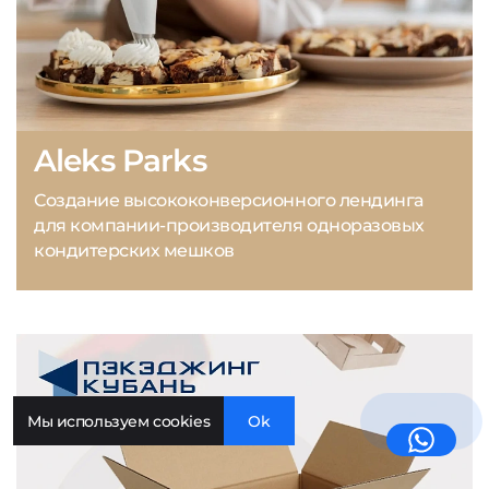
Aleks Parks
Создание высококонверсионного лендинга
для компании-производителя одноразовых
кондитерских мешков
Мы используем cookies
Ok