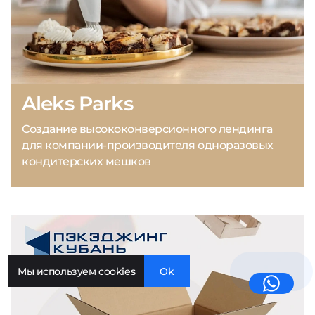
Aleks Parks
Создание высококонверсионного лендинга
для компании-производителя одноразовых
кондитерских мешков
Мы используем cookies
Ok