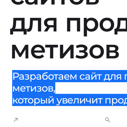
для про
метизов
Разработаем сайт для
метизов,
который увеличит прода