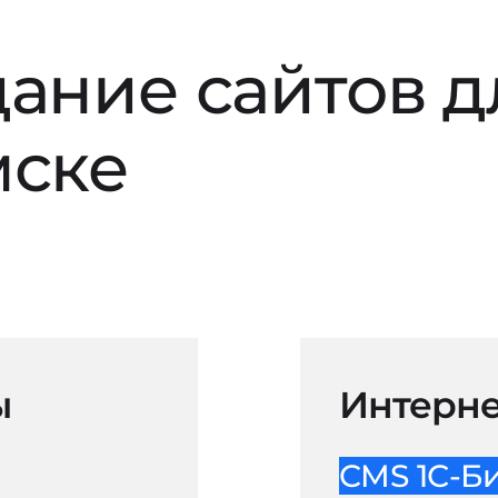
дание сайтов 
мске
ы
Интерне
CMS 1С-Б