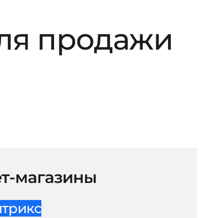
для продажи
т-магазины
итрикс