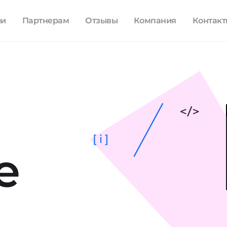
ли
Партнерам
Отзывы
Компания
Контак
[ i ]
е