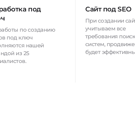
работка под
Сайт под SEO
юч
При создании са
учитываем все
работы по созданию
требования поис
ов под ключ
систем, продвиж
олняются нашей
будет эффективны
ндой из 25
иалистов.