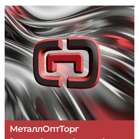
МеталлОптТорг