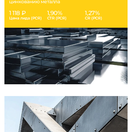
цинкованию металла
1 118 ₽
1,90%
1,27%
Цена лида (РСЯ)
CTR (РСЯ)
CR (РСЯ)