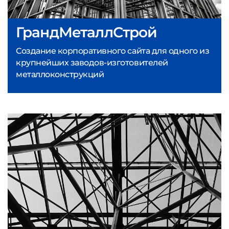
ГрандМеталлСтрой
Создание корпоративного сайта для одного из
крупнейших заводов-изготовителей
металлоконструкций