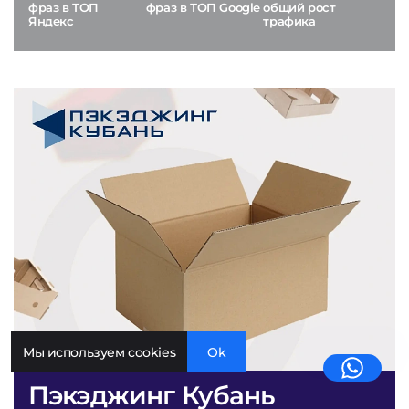
фраз в ТОП
фраз в ТОП Google
общий рост
Яндекс
трафика
Мы используем cookies
Ok
Пэкэджинг Кубань