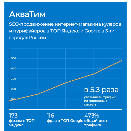
АкваТим
SEO-продвижение интернет-магазина кулеров
и пурифайеров в ТОП Яндекс и Google в 5-ти
городах России
173
116
473%
фразы в ТОП
фраз в ТОП Google
общий рост
Яндекс
трафика