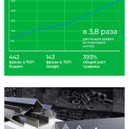
442
143
393%
фразы в ТОП
фразы в ТОП
общий рост
Яндекс
Google
трафика