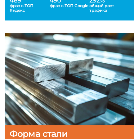
489
490
292%
фраз в ТОП
фраз в ТОП Google
общий рост
Яндекс
трафика
Форма стали