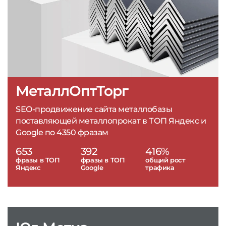
МеталлОптТорг
SEO-продвижение сайта металлобазы
поставляющей металлопрокат в ТОП Яндекс и
Google по 4350 фразам
653
392
416%
фразы в ТОП
фразы в ТОП
общий рост
Яндекс
Google
трафика