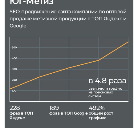
Юг-Метиз
SEO-продвижение сайта компании по оптовой
продаже метизной продукции в ТОП Яндекс и
Google
228
189
492%
фраз в ТОП
фраз в ТОП Google
общий рост
Яндекс
трафика