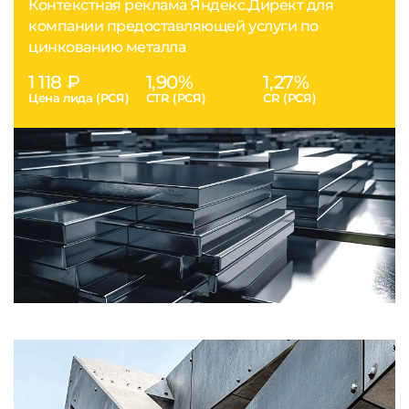
Контекстная реклама Яндекс.Директ для
компании предоставляющей услуги по
цинкованию металла
1 118 ₽
1,90%
1,27%
Цена лида (РСЯ)
CTR (РСЯ)
CR (РСЯ)