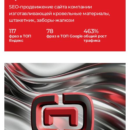
SEO-продвижение сайта компании
изготавливающей кровельные материалы,
штакетник, заборы-жалюзи
117
78
463%
фраз в ТОП
фраз в ТОП Google
общий рост
Яндекс
трафика