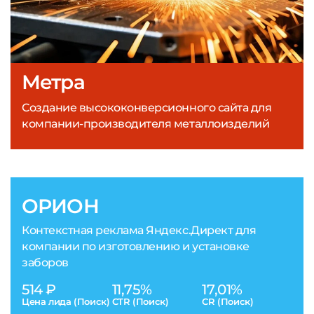
Метра
Создание высококонверсионного сайта для
компании-производителя металлоизделий
ОРИОН
Контекстная реклама Яндекс.Директ для
компании по изготовлению и установке
заборов
514 ₽
11,75%
17,01%
Цена лида (Поиск)
CTR (Поиск)
CR (Поиск)