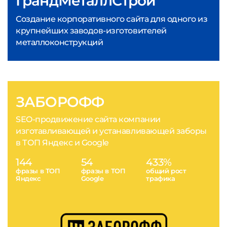
ГрандМеталлСтрой
Создание корпоративного сайта для одного из
крупнейших заводов-изготовителей
металлоконструкций
ЗАБОРОФФ
SEO-продвижение сайта компании
изготавливающей и устанавливающей заборы
в ТОП Яндекс и Google
144
54
433%
фразы в ТОП
фразы в ТОП
общий рост
Яндекс
Google
трафика