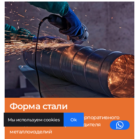
Форма стали
Создание конверсионного корпоративного
Мы используем cookies
Ok
сайта для компании-производителя
металлоизделий