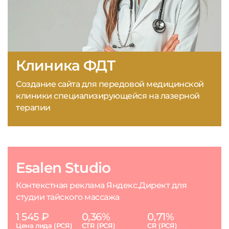
Клиника ФДТ
Создание сайта для передовой медицинской
клиники специализирующейся на лазерной
терапии
Esalen Studio
Контекстная реклама Яндекс.Директ для
студии тайского массажа
1 545 ₽
0,36%
0,71%
Цена лида (РСЯ)
CTR (РСЯ)
CR (РСЯ)