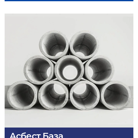
Асбест База