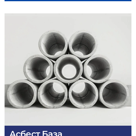
Асбест База