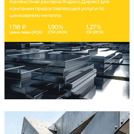
Контекстная реклама Яндекс.Директ для
компании предоставляющей услуги по
цинкованию металла
1 118 ₽
1,90%
1,27%
Цена лида (РСЯ)
CTR (РСЯ)
CR (РСЯ)