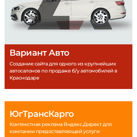
Вариант Авто
Создание сайта для одного из крупнейших
автосалонов по продаже б/у автомобилей в
Краснодаре
ЮгТрансКарго
Контекстная реклама Яндекс.Директ для
компании предоставляющей услуги