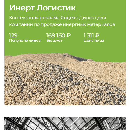
Инерт Логистик
Контекстная реклама Яндекс.Директ для
компании по продаже инертных материалов
129
169 160 ₽
1 311 ₽
Получено лидов
Бюджет
Цена лида