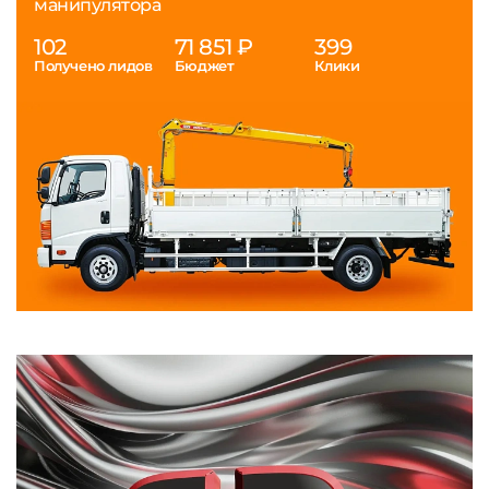
манипулятора
102
71 851 ₽
399
Получено лидов
Бюджет
Клики