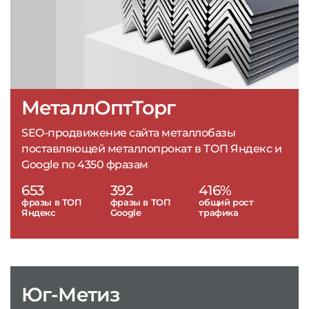
МеталлОптТорг
SEO-продвижение сайта металлобазы
поставляющей металлопрокат в ТОП Яндекс и
Google по 4350 фразам
653
392
416%
фразы в ТОП
фразы в ТОП
общий рост
Яндекс
Google
трафика
Юг-Метиз