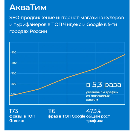
АкваТим
SEO-продвижение интернет-магазина кулеров
и пурифайеров в ТОП Яндекс и Google в 5-ти
городах России
173
116
473%
фразы в ТОП
фраз в ТОП Google
общий рост
Яндекс
трафика