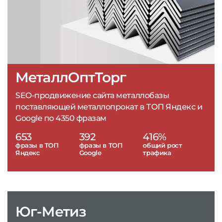
МеталлОптТорг
SEO-продвижение сайта металлобазы
поставляющей металлопрокат в ТОП Яндекс и
Google по 4350 фразам
653
392
416%
фразы в ТОП
фразы в ТОП
общий рост
Яндекс
Google
трафика
Юг-Метиз