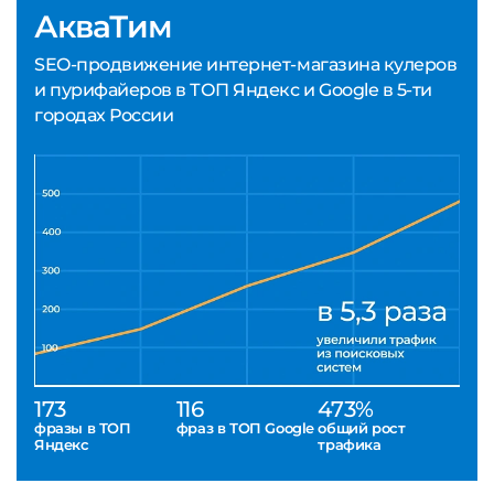
АкваТим
SEO-продвижение интернет-магазина кулеров
и пурифайеров в ТОП Яндекс и Google в 5-ти
городах России
173
116
473%
фразы в ТОП
фраз в ТОП Google
общий рост
Яндекс
трафика