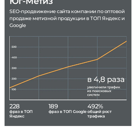
Юг-Метиз
SEO-продвижение сайта компании по оптовой
продаже метизной продукции в ТОП Яндекс и
Google
228
189
492%
фраз в ТОП
фраз в ТОП Google
общий рост
Яндекс
трафика