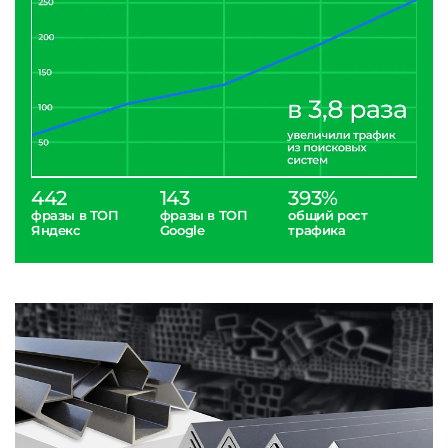
442
143
393%
фразы в ТОП
фразы в ТОП
общий рост
Яндекс
Google
трафика