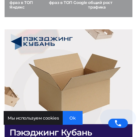
фраз в ТОП
фраз в ТОП Google
общий рост
Яндекс
трафика
Мы используем cookies
Ok
Пэкэджинг Кубань