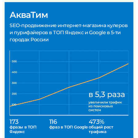
АкваТим
SEO-продвижение интернет-магазина кулеров
и пурифайеров в ТОП Яндекс и Google в 5-ти
городах России
173
116
473%
фразы в ТОП
фраз в ТОП Google
общий рост
Яндекс
трафика