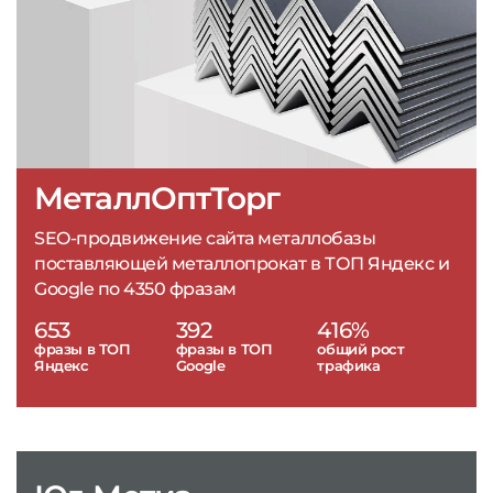
МеталлОптТорг
SEO-продвижение сайта металлобазы
поставляющей металлопрокат в ТОП Яндекс и
Google по 4350 фразам
653
392
416%
фразы в ТОП
фразы в ТОП
общий рост
Яндекс
Google
трафика