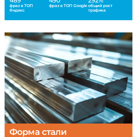
489
490
292%
фраз в ТОП
фраз в ТОП Google
общий рост
Яндекс
трафика
Форма стали