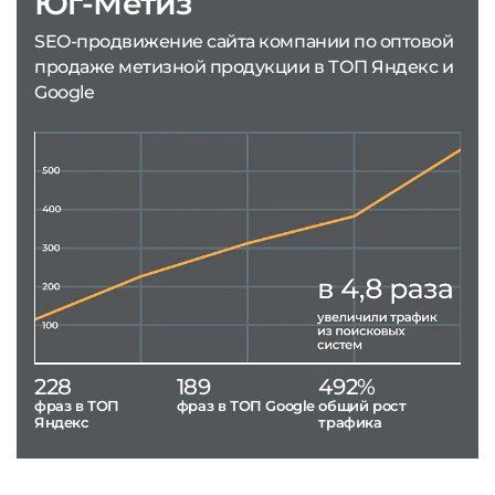
Юг-Метиз
SEO-продвижение сайта компании по оптовой
продаже метизной продукции в ТОП Яндекс и
Google
228
189
492%
фраз в ТОП
фраз в ТОП Google
общий рост
Яндекс
трафика