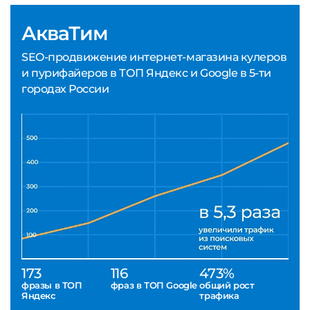
АкваТим
SEO-продвижение интернет-магазина кулеров
и пурифайеров в ТОП Яндекс и Google в 5-ти
городах России
173
116
473%
фразы в ТОП
фраз в ТОП Google
общий рост
Яндекс
трафика