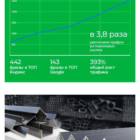
442
143
393%
фразы в ТОП
фразы в ТОП
общий рост
Яндекс
Google
трафика