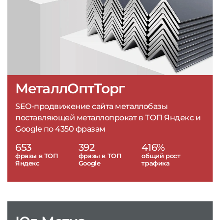
МеталлОптТорг
SEO-продвижение сайта металлобазы
поставляющей металлопрокат в ТОП Яндекс и
Google по 4350 фразам
653
392
416%
фразы в ТОП
фразы в ТОП
общий рост
Яндекс
Google
трафика