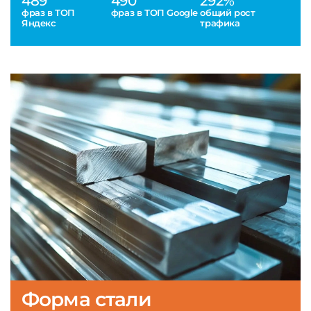
489
490
292%
фраз в ТОП
фраз в ТОП Google
общий рост
Яндекс
трафика
Форма стали