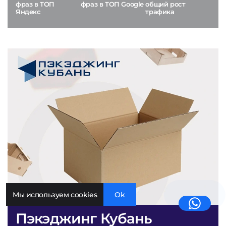
фраз в ТОП
фраз в ТОП Google
общий рост
Яндекс
трафика
Мы используем cookies
Ok
Пэкэджинг Кубань