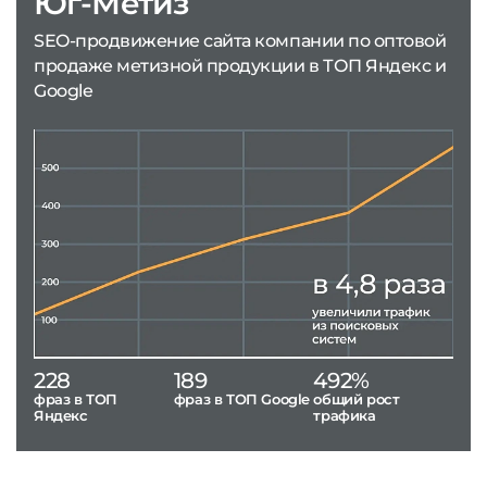
Юг-Метиз
SEO-продвижение сайта компании по оптовой
продаже метизной продукции в ТОП Яндекс и
Google
228
189
492%
фраз в ТОП
фраз в ТОП Google
общий рост
Яндекс
трафика