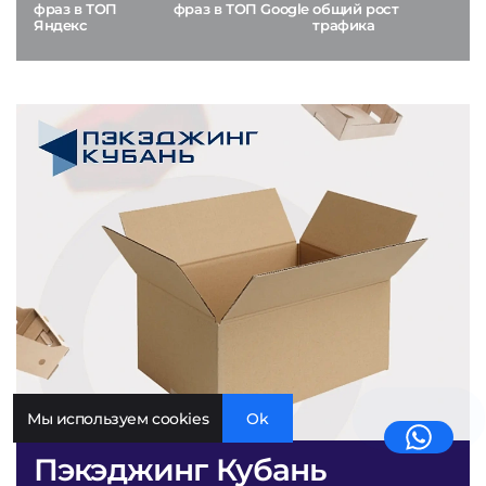
фраз в ТОП
фраз в ТОП Google
общий рост
Яндекс
трафика
Мы используем cookies
Ok
Пэкэджинг Кубань