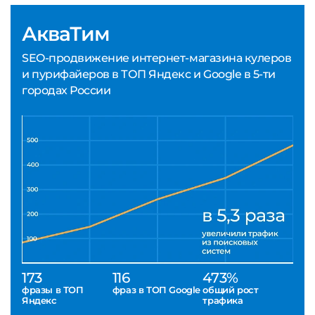
АкваТим
SEO-продвижение интернет-магазина кулеров
и пурифайеров в ТОП Яндекс и Google в 5-ти
городах России
173
116
473%
фразы в ТОП
фраз в ТОП Google
общий рост
Яндекс
трафика