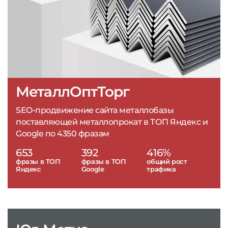
МеталлОптТорг
SEO-продвижение сайта металлобазы
поставляющей металлопрокат в ТОП Яндекс и
Google по 4350 фразам
653
392
416%
фразы в ТОП
фразы в ТОП
общий рост
Яндекс
Google
трафика