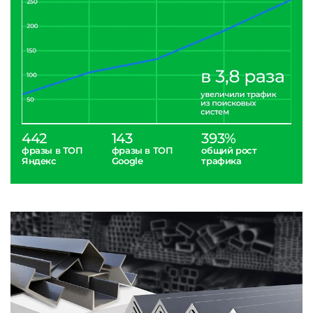
442
143
393%
фразы в ТОП
фразы в ТОП
общий рост
Яндекс
Google
трафика