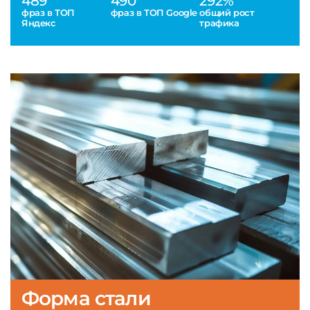
489
490
292%
фраз в ТОП
фраз в ТОП Google
общий рост
Яндекс
трафика
Форма стали