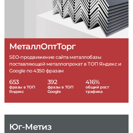
МеталлОптТорг
SEO-продвижение сайта металлобазы
поставляющей металлопрокат в ТОП Яндекс и
Google по 4350 фразам
653
392
416%
фразы в ТОП
фразы в ТОП
общий рост
Яндекс
Google
трафика
Юг-Метиз