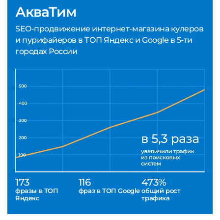
АкваТим
SEO-продвижение интернет-магазина кулеров
и пурифайеров в ТОП Яндекс и Google в 5-ти
городах России
173
116
473%
фразы в ТОП
фраз в ТОП Google
общий рост
Яндекс
трафика