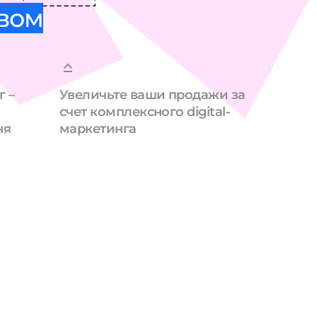
твом
г –
Увеличьте ваши продажи за
счет комплексного digital-
ня
маркетинга