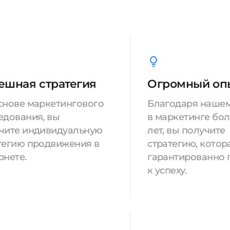
ешная стратегия
Огромный оп
снове маркетингового
Благодаря нашем
едования, вы
в маркетинге боле
чите индивидуальную
лет, вы получите
тегию продвижения в
стратегию, котор
рнете.
гарантированно 
к успеху.