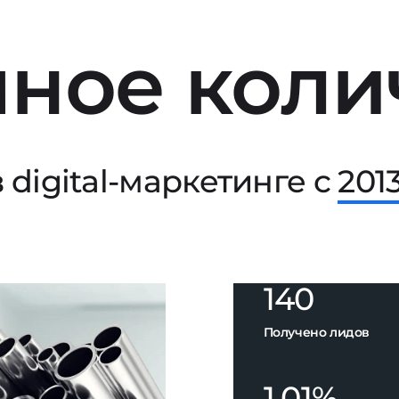
ное коли
 digital-маркетинге с
201
140
Получено лидов
1,01%