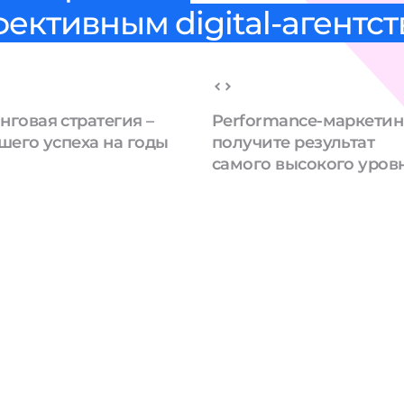
фективным digital-агентс
нговая стратегия –
Performance-маркетин
шего успеха на годы
получите результат
самого высокого уров