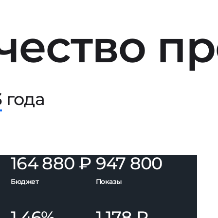
чество пр
3
года
164 880 ₽
947 800
Бюджет
Показы
1,46%
1 178 ₽