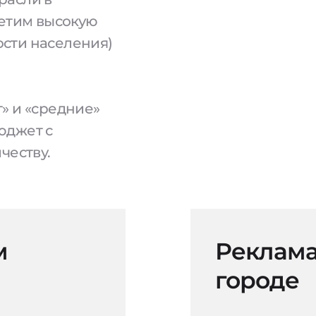
метим высокую
сти населения)
» и «средние»
юджет с
честву.
м
Реклама
городе