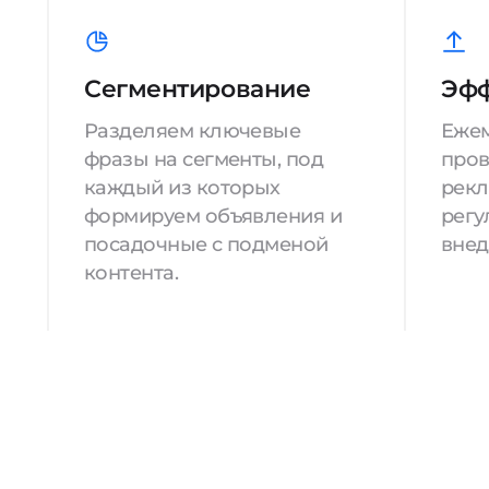
Сегментирование
Эфф
Разделяем ключевые
Еже
фразы на сегменты, под
пров
каждый из которых
рекл
формируем объявления и
регу
посадочные с подменой
внед
контента.