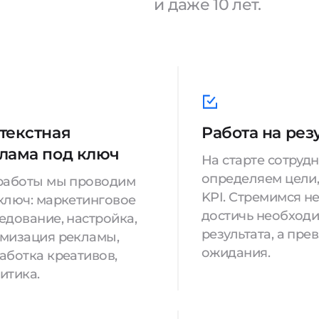
и даже 10 лет.
текстная
Работа на рез
лама под ключ
На старте сотруд
определяем цели,
работы мы проводим
KPI. Стремимся н
ключ: маркетинговое
достичь необход
едование, настройка,
результата, а пре
мизация рекламы,
ожидания.
аботка креативов,
итика.