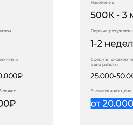
Население
500К - 3
ьтаты
Первые результаты
с
1-2 неде
есячный
Средняя ежемесяч
цена работы
0.000₽
25.000-50.
бюджет
Ежемесячная цена 
000₽
от 20.00