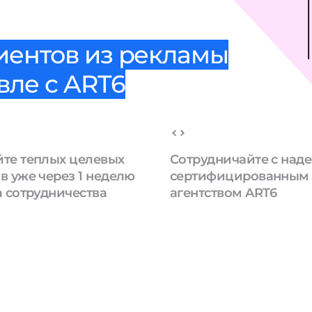
иентов из рекламы
вле с ART6
те теплых целевых
Сотрудничайте с на
в уже через 1 неделю
сертифицированным
а сотрудничества
агентством ART6