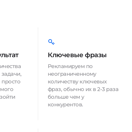
ультат
Ключевые фразы
ничества
Рекламируем по
 задачи,
неограниченному
е просто
количеству ключевых
имого
фраз, обычно их в 2-3 раза
взойти
больше чем у
конкурентов.