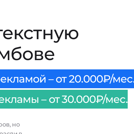
текстную
амбове
екламой – от 20.000₽/мес
кламы – от 30.000₽/мес.
ров, но
расли в