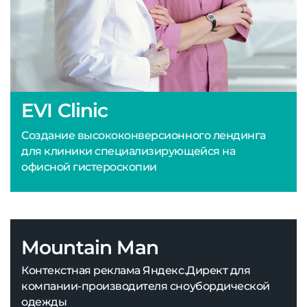
EVI Clinic
Создание высококонверсионного лендинга
для клиники специализирующейся на
офисной гистероскопии
Mountain Man
Контекстная реклама Яндекс.Директ для
компании-производителя сноубордической
одежды