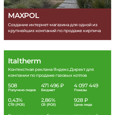
MAXPOL
Создание интернет-магазина для одной из
крупнейших компаний по продаже кирпича
Italtherm
Контекстная реклама Яндекс.Директ для
компании по продаже газовых котлов
508
471 496 ₽
4 097 449
Получено лидов
Бюджет
Показы
0,43%
2,86%
928 ₽
CTR (РСЯ)
CR (РСЯ)
Цена лида