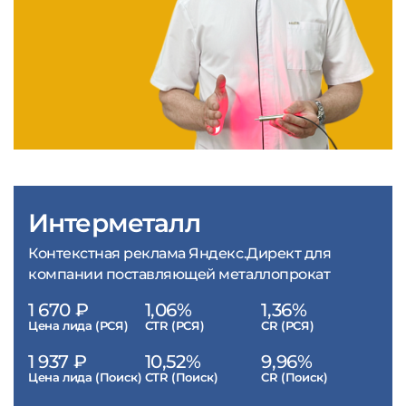
Интерметалл
Контекстная реклама Яндекс.Директ для
компании поставляющей металлопрокат
1 670 ₽
1,06%
1,36%
Цена лида (РСЯ)
CTR (РСЯ)
CR (РСЯ)
1 937 ₽
10,52%
9,96%
Цена лида (Поиск)
CTR (Поиск)
CR (Поиск)