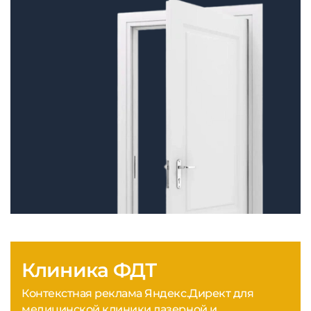
Клиника ФДТ
Контекстная реклама Яндекс.Директ для
медицинской клиники лазерной и