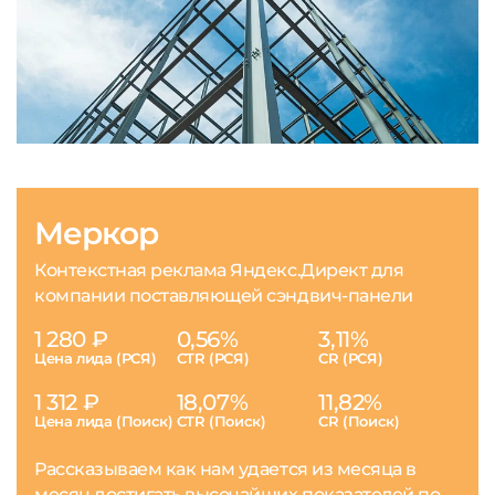
Меркор
Контекстная реклама Яндекс.Директ для
компании поставляющей сэндвич-панели
1 280 ₽
0,56%
3,11%
Цена лида (РСЯ)
CTR (РСЯ)
CR (РСЯ)
1 312 ₽
18,07%
11,82%
Цена лида (Поиск)
CTR (Поиск)
CR (Поиск)
Рассказываем как нам удается из месяца в
месяц достигать высочайших показателей по