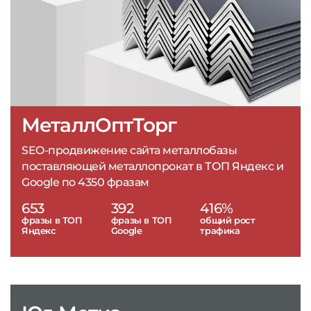
МеталлОптТорг
SEO-продвижение сайта металлобазы
поставляющей металлопрокат в ТОП Яндекс и
Google по 4350 фразам
653
392
416%
фразы в ТОП
фразы в ТОП
общий рост
Яндекс
Google
трафика