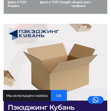
фраз в ТОП
фраз в ТОП Google
общий рост
Яндекс
трафика
Мы используем cookies
Ok
Пэкэджинг Кубань