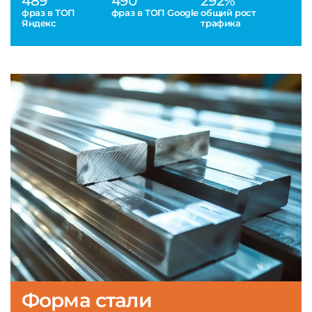
489
490
292%
фраз в ТОП
фраз в ТОП Google
общий рост
Яндекс
трафика
Форма стали