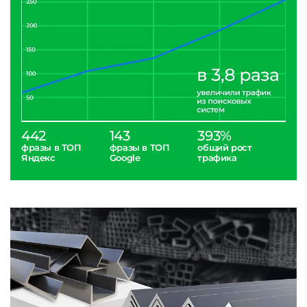
442
143
393%
фразы в ТОП
фразы в ТОП
общий рост
Яндекс
Google
трафика