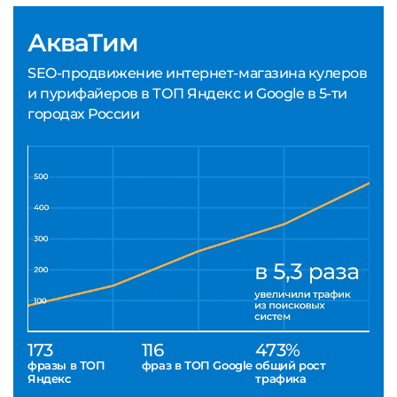
АкваТим
SEO-продвижение интернет-магазина кулеров
и пурифайеров в ТОП Яндекс и Google в 5-ти
городах России
173
116
473%
фразы в ТОП
фраз в ТОП Google
общий рост
Яндекс
трафика