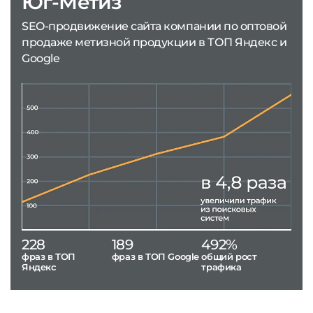
Юг-Метиз
SEO-продвижение сайта компании по оптовой
продаже метизной продукции в ТОП Яндекс и
Google
228
189
492%
фраз в ТОП
фраз в ТОП Google
общий рост
Яндекс
трафика