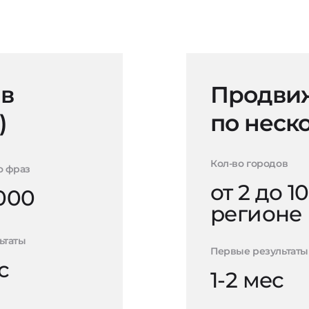
 в
Продвиж
)
по неск
Кол-во городов
о фраз
от 2 до 10
000
регионе
ьтаты
Первые результаты
с
1-2 мес