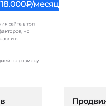
18.000₽/месяц
ия сайта в топ
факторов, но
расли в
ацией по размеру
 в
Продвиж