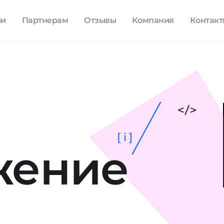
ли
Партнерам
Отзывы
Компания
Контак
[ i ]
жение