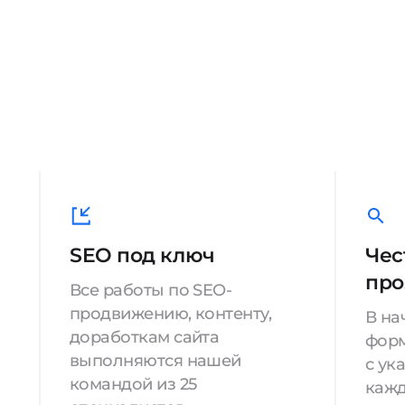
SEO под ключ
Чес
про
Все работы по SEO-
продвижению, контенту,
В на
доработкам сайта
форм
выполняются нашей
с ук
командой из 25
кажд