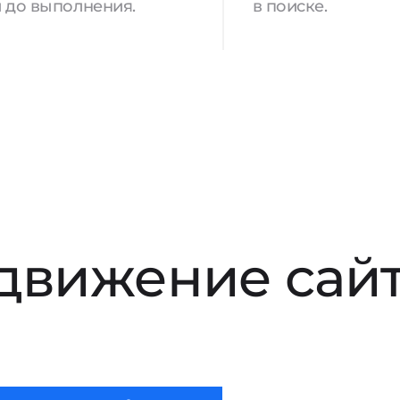
 до выполнения.
в поиске.
движение сай