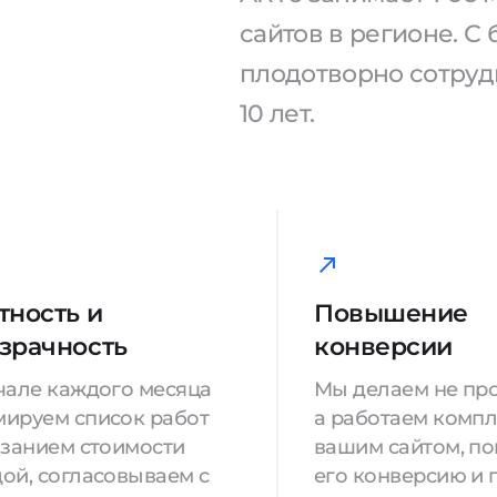
сайтов в регионе. 
плодотворно сотрудн
10 лет.
тность и
Повышение
зрачность
конверсии
чале каждого месяца
Мы делаем не про
ируем список работ
а работаем компл
азанием стоимости
вашим сайтом, п
ой, согласовываем с
его конверсию и 