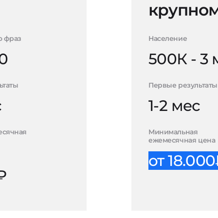
крупном
о фраз
Население
0
500К - 3
ьтаты
Первые результаты
с
1-2 мес
есячная
Минимальная
ежемесячная цена
от 18.00
₽