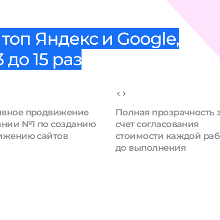
топ Яндекс и Google,
 до 15 раз
вное продвижение
Полная прозрачность 
ании №1 по созданию
счет согласования
ижению сайтов
стоимости каждой ра
до выполнения