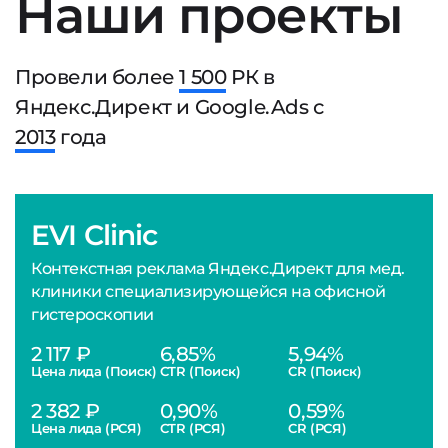
Наши проекты
Провели более
1 500
РК в
Яндекс.Директ и Google.Ads с
2013
года
EVI Clinic
Контекстная реклама Яндекс.Директ для мед.
клиники специализирующейся на офисной
гистероскопии
2 117 ₽
6,85%
5,94%
Цена лида (Поиск)
CTR (Поиск)
CR (Поиск)
2 382 ₽
0,90%
0,59%
Цена лида (РСЯ)
CTR (РСЯ)
CR (РСЯ)