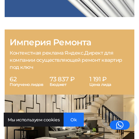
Империя Ремонта
Контекстная реклама Яндекс.Директ для
компании осуществляющей ремонт квартир
под ключ
62
73 837 ₽
1 191 ₽
Получено лидов
Бюджет
Цена лида
Мы используем cookies
Ok