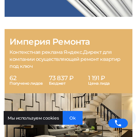
Империя Ремонта
Контекстная реклама Яндекс.Директ для
компании осуществляющей ремонт квартир
под ключ
62
73 837 ₽
1 191 ₽
Получено лидов
Бюджет
Цена лида
Мы используем cookies
Ok