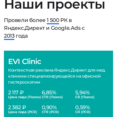
Наши проекты
Провели более
1 500
РК в
Яндекс.Директ и Google.Ads с
2013
года
EVI Clinic
Контекстная реклама Яндекс.Директ для мед.
клиники специализирующейся на офисной
гистероскопии
2 117 ₽
6,85%
5,94%
Цена лида (Поиск)
CTR (Поиск)
CR (Поиск)
2 382 ₽
0,90%
0,59%
Цена лида (РСЯ)
CTR (РСЯ)
CR (РСЯ)