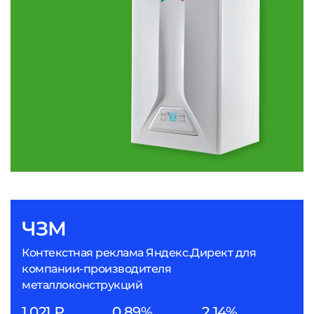
ЧЗМ
Контекстная реклама Яндекс.Директ для
компании-производителя
металлоконструкций
1 021 ₽
0,89%
2,14%