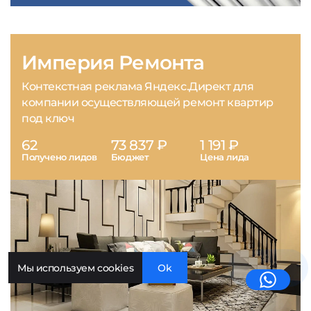
Империя Ремонта
Контекстная реклама Яндекс.Директ для
компании осуществляющей ремонт квартир
под ключ
62
73 837 ₽
1 191 ₽
Получено лидов
Бюджет
Цена лида
Мы используем cookies
Ok