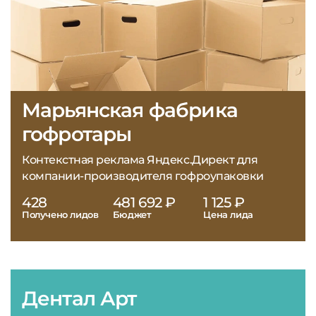
Марьянская фабрика
гофротары
Контекстная реклама Яндекс.Директ для
компании-производителя гофроупаковки
428
481 692 ₽
1 125 ₽
Получено лидов
Бюджет
Цена лида
Дентал Арт