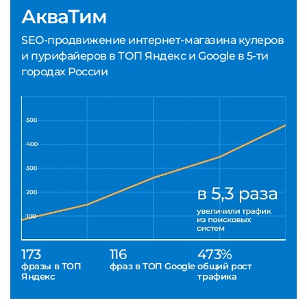
АкваТим
SEO-продвижение интернет-магазина кулеров
и пурифайеров в ТОП Яндекс и Google в 5-ти
городах России
173
116
473%
фразы в ТОП
фраз в ТОП Google
общий рост
Яндекс
трафика