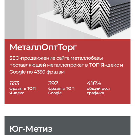
МеталлОптТорг
SEO-продвижение сайта металлобазы
поставляющей металлопрокат в ТОП Яндекс и
Google по 4350 фразам
653
392
416%
фразы в ТОП
фразы в ТОП
общий рост
Яндекс
Google
трафика
Юг-Метиз