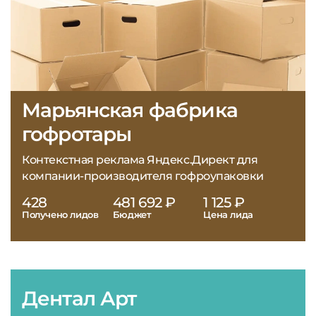
Марьянская фабрика
гофротары
Контекстная реклама Яндекс.Директ для
компании-производителя гофроупаковки
428
481 692 ₽
1 125 ₽
Получено лидов
Бюджет
Цена лида
Дентал Арт