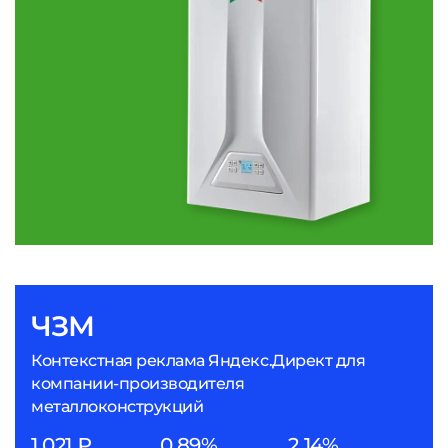
ЧЗМ
Контекстная реклама Яндекс.Директ для
компании-производителя
металлоконструкций
1 021 ₽
0,89%
2,14%