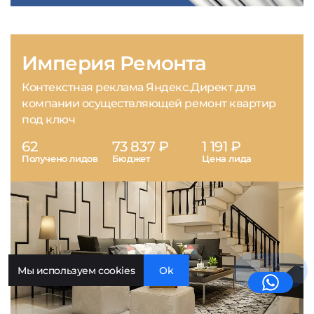
Империя Ремонта
Контекстная реклама Яндекс.Директ для
компании осуществляющей ремонт квартир
под ключ
62
73 837 ₽
1 191 ₽
Получено лидов
Бюджет
Цена лида
Мы используем cookies
Ok