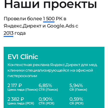
Наши проекты
Провели более
1 500
РК в
Яндекс.Директ и Google.Ads с
2013
года
EVI Clinic
Контекстная реклама Яндекс.Директ для мед.
клиники специализирующейся на офисной
гистероскопии
2 117 ₽
6,85%
5,94%
Цена лида (Поиск)
CTR (Поиск)
CR (Поиск)
2 382 ₽
0,90%
0,59%
Цена лида (РСЯ)
CTR (РСЯ)
CR (РСЯ)