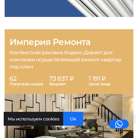
Империя Ремонта
Контекстная реклама Яндекс.Директ для
компании осуществляющей ремонт квартир
под ключ
62
73 837 ₽
1 191 ₽
Получено лидов
Бюджет
Цена лида
Мы используем cookies
Ok