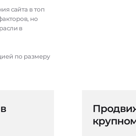
ия сайта в топ
факторов, но
расли в
ацией по размеру
 в
Продвиж
крупном