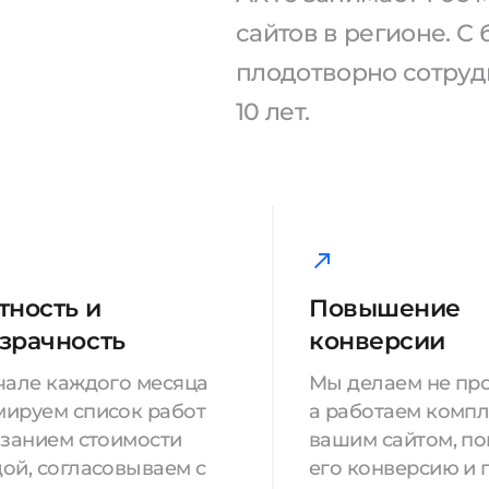
сайтов в регионе. 
плодотворно сотрудн
10 лет.
тность и
Повышение
зрачность
конверсии
чале каждого месяца
Мы делаем не про
ируем список работ
а работаем компл
азанием стоимости
вашим сайтом, п
ой, согласовываем с
его конверсию и 