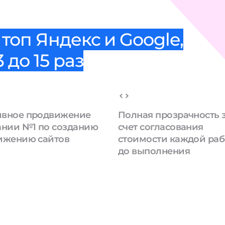
топ Яндекс и Google,
 до 15 раз
вное продвижение
Полная прозрачность 
ании №1 по созданию
счет согласования
ижению сайтов
стоимости каждой ра
до выполнения