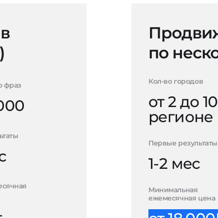
 в
Продвиж
)
по неск
Кол-во городов
о фраз
от 2 до 10
000
регионе
ьтаты
Первые результаты
с
1-2 мес
есячная
Минимальная
ежемесячная цена
-