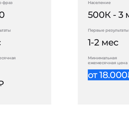
о фраз
Население
0
500К - 3
ьтаты
Первые результаты
с
1-2 мес
есячная
Минимальная
ежемесячная цена
от 18.00
₽