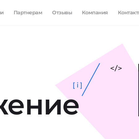
ли
Партнерам
Отзывы
Компания
Контак
[ i ]
жение