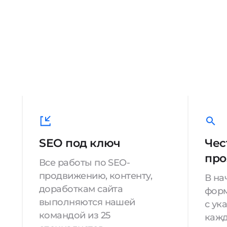
SEO под ключ
Чес
про
Все работы по SEO-
продвижению, контенту,
В на
доработкам сайта
форм
выполняются нашей
с ук
командой из 25
кажд