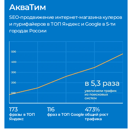
АкваТим
SEO-продвижение интернет-магазина кулеров
и пурифайеров в ТОП Яндекс и Google в 5-ти
городах России
173
116
473%
фразы в ТОП
фраз в ТОП Google
общий рост
Яндекс
трафика