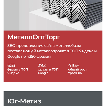
МеталлОптТорг
SEO-продвижение сайта металлобазы
поставляющей металлопрокат в ТОП Яндекс и
Google по 4350 фразам
653
392
416%
фразы в ТОП
фразы в ТОП
общий рост
Яндекс
Google
трафика
Юг-Метиз