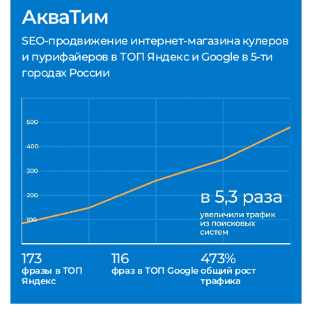
АкваТим
SEO-продвижение интернет-магазина кулеров
и пурифайеров в ТОП Яндекс и Google в 5-ти
городах России
173
116
473%
фразы в ТОП
фраз в ТОП Google
общий рост
Яндекс
трафика