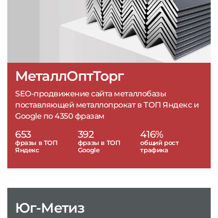
МеталлОптТорг
SEO-продвижение сайта металлобазы
поставляющей металлопрокат в ТОП Яндекс и
Google по 4350 фразам
653
392
416%
фразы в ТОП
фразы в ТОП
общий рост
Яндекс
Google
трафика
Юг-Метиз