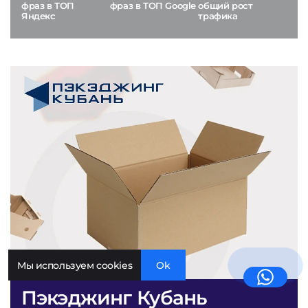
фраз в ТОП
фраз в ТОП Google
общий рост
Яндекс
трафика
Мы используем cookies
Ok
Пэкэджинг Кубань