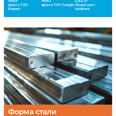
489
490
292%
фраз в ТОП
фраз в ТОП Google
общий рост
Яндекс
трафика
Форма стали