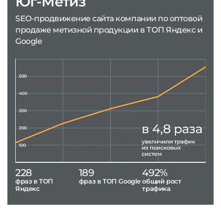
Юг-Метиз
SEO-продвижение сайта компании по оптовой
продаже метизной продукции в ТОП Яндекс и
Google
228
189
492%
фраз в ТОП
фраз в ТОП Google
общий рост
Яндекс
трафика