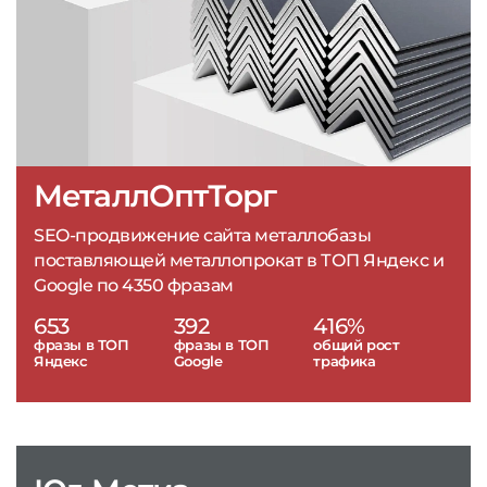
МеталлОптТорг
SEO-продвижение сайта металлобазы
поставляющей металлопрокат в ТОП Яндекс и
Google по 4350 фразам
653
392
416%
фразы в ТОП
фразы в ТОП
общий рост
Яндекс
Google
трафика