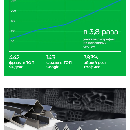
442
143
393%
фразы в ТОП
фразы в ТОП
общий рост
Яндекс
Google
трафика