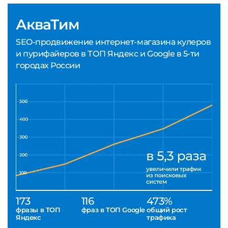
АкваТим
SEO-продвижение интернет-магазина кулеров
и пурифайеров в ТОП Яндекс и Google в 5-ти
городах России
173
116
473%
фразы в ТОП
фраз в ТОП Google
общий рост
Яндекс
трафика