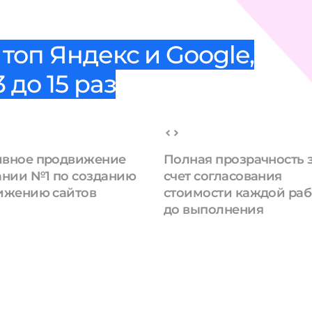
топ Яндекс и Google,
 до 15 раз
вное продвижение
Полная прозрачность 
ании №1 по созданию
счет согласования
ижению сайтов
стоимости каждой ра
до выполнения