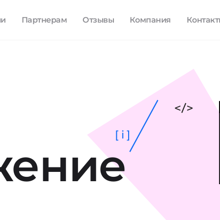
ли
Партнерам
Отзывы
Компания
Контак
[ i ]
жение