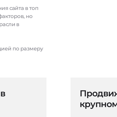
ия сайта в топ
факторов, но
расли в
ацией по размеру
 в
Продвиж
крупном