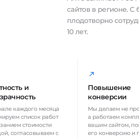
сайтов в регионе. 
плодотворно сотрудн
10 лет.
тность и
Повышение
зрачность
конверсии
чале каждого месяца
Мы делаем не про
ируем список работ
а работаем компл
азанием стоимости
вашим сайтом, п
ой, согласовываем с
его конверсию и 