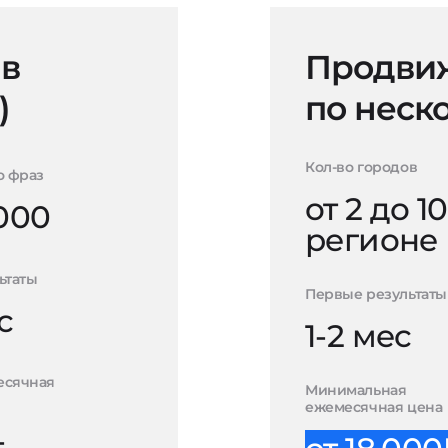
 в
Продвиж
)
по неск
Кол-во городов
о фраз
от 2 до 10
000
регионе
ьтаты
Первые результаты
с
1-2 мес
есячная
Минимальная
ежемесячная цена
-