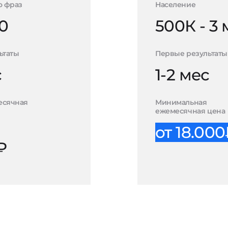
о фраз
Население
0
500К - 3
ьтаты
Первые результаты
с
1-2 мес
есячная
Минимальная
ежемесячная цена
от 18.00
₽