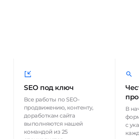
SEO под ключ
Чес
про
Все работы по SEO-
продвижению, контенту,
В на
доработкам сайта
форм
выполняются нашей
с ук
командой из 25
кажд