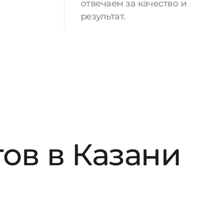
отвечаем за качество и
результат.
ов в Казани