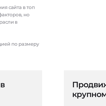
ия сайта в топ
факторов, но
расли в
ацией по размеру
 в
Продвиж
крупном