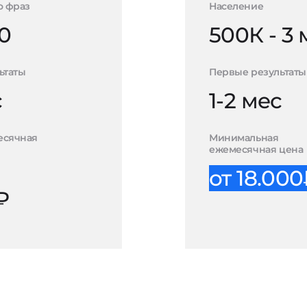
о фраз
Население
0
500К - 3
ьтаты
Первые результаты
с
1-2 мес
есячная
Минимальная
ежемесячная цена
от 18.00
₽