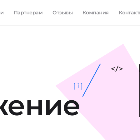
ли
Партнерам
Отзывы
Компания
Контак
[ i ]
жение