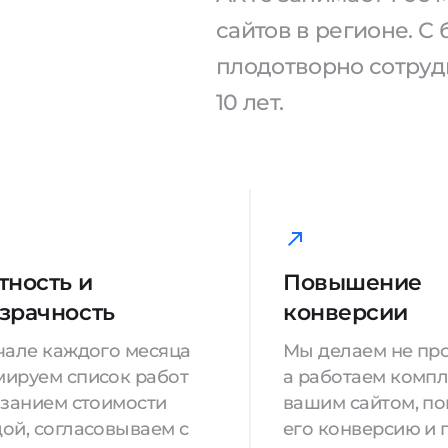
сайтов в регионе. 
плодотворно сотрудн
10 лет.
тность и
Повышение
зрачность
конверсии
чале каждого месяца
Мы делаем не про
ируем список работ
а работаем компл
азанием стоимости
вашим сайтом, п
ой, согласовываем с
его конверсию и 