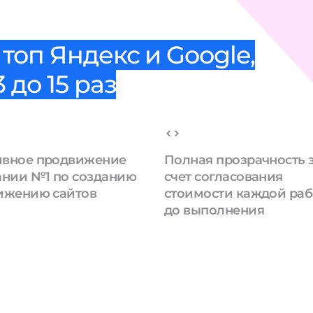
топ Яндекс и Google,
 до 15 раз
вное продвижение
Полная прозрачность 
ании №1 по созданию
счет согласования
ижению сайтов
стоимости каждой ра
до выполнения