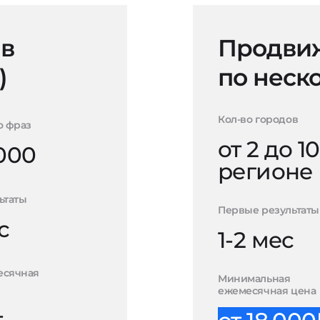
 в
Продвиж
)
по неск
Кол-во городов
о фраз
от 2 до 10
000
регионе
ьтаты
Первые результаты
с
1-2 мес
есячная
Минимальная
ежемесячная цена
-