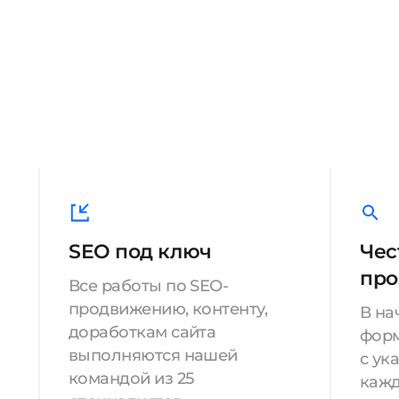
SEO под ключ
Чес
про
Все работы по SEO-
продвижению, контенту,
В на
доработкам сайта
форм
выполняются нашей
с ук
командой из 25
кажд