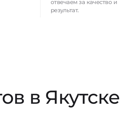
отвечаем за качество и
результат.
ов в Якутске