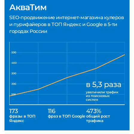
АкваТим
SEO-продвижение интернет-магазина кулеров
и пурифайеров в ТОП Яндекс и Google в 5-ти
городах России
173
116
473%
фразы в ТОП
фраз в ТОП Google
общий рост
Яндекс
трафика