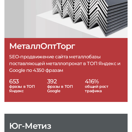
МеталлОптТорг
SEO-продвижение сайта металлобазы
поставляющей металлопрокат в ТОП Яндекс и
Google по 4350 фразам
653
392
416%
фразы в ТОП
фразы в ТОП
общий рост
Яндекс
Google
трафика
Юг-Метиз