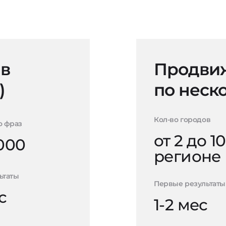
 в
Продвиж
)
по неск
Кол-во городов
о фраз
от 2 до 10
000
регионе
ьтаты
Первые результаты
с
1-2 мес