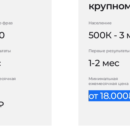
крупном
о фраз
Население
0
500К - 3
ьтаты
Первые результаты
с
1-2 мес
есячная
Минимальная
ежемесячная цена
от 18.00
₽