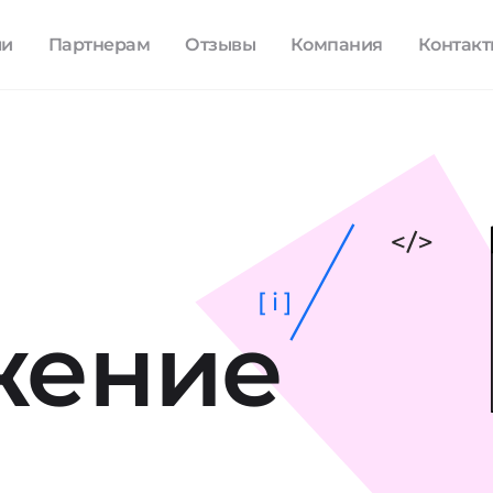
ли
Партнерам
Отзывы
Компания
Контак
[ i ]
жение