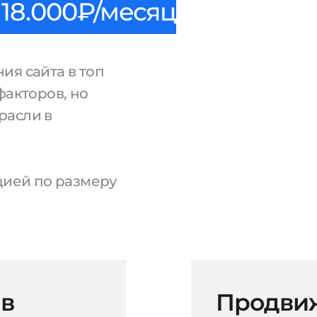
18.000₽/месяц
ия сайта в топ
факторов, но
расли в
ацией по размеру
 в
Продвиж