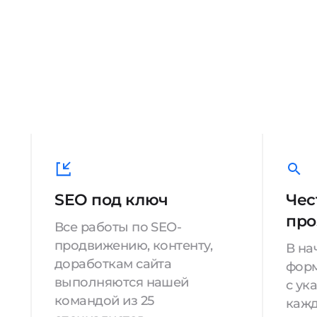
SEO под ключ
Чес
про
Все работы по SEO-
продвижению, контенту,
В на
доработкам сайта
форм
выполняются нашей
с ук
командой из 25
кажд