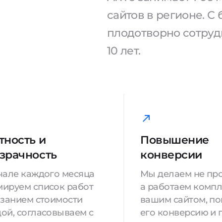
сайтов в регионе. 
плодотворно сотрудн
10 лет.
тность и
Повышение
зрачность
конверсии
чале каждого месяца
Мы делаем не про
ируем список работ
а работаем компл
азанием стоимости
вашим сайтом, п
ой, согласовываем с
его конверсию и 