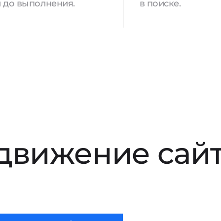
 до выполнения.
в поиске.
движение сай