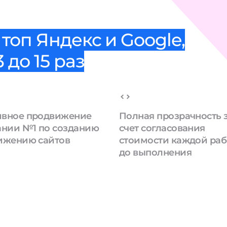
топ Яндекс и Google,
 до 15 раз
вное продвижение
Полная прозрачность 
ании №1 по созданию
счет согласования
ижению сайтов
стоимости каждой ра
до выполнения