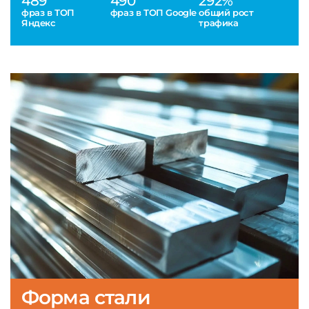
489
490
292%
фраз в ТОП
фраз в ТОП Google
общий рост
Яндекс
трафика
Форма стали