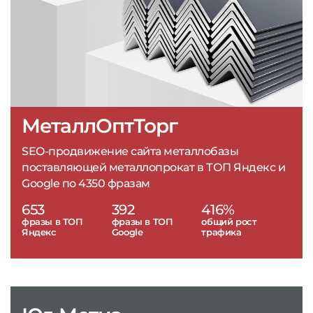
МеталлОптТорг
SEO-продвижение сайта металлобазы
поставляющей металлопрокат в ТОП Яндекс и
Google по 4350 фразам
653
392
416%
фразы в ТОП
фразы в ТОП
общий рост
Яндекс
Google
трафика