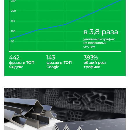
442
143
393%
фразы в ТОП
фразы в ТОП
общий рост
Яндекс
Google
трафика