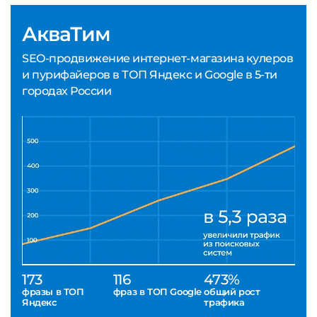
АкваТим
SEO-продвижение интернет-магазина кулеров
и пурифайеров в ТОП Яндекс и Google в 5-ти
городах России
173
116
473%
фразы в ТОП
фраз в ТОП Google
общий рост
Яндекс
трафика