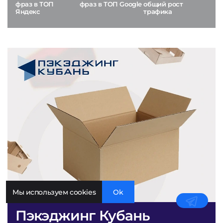
фраз в ТОП
фраз в ТОП Google
общий рост
Яндекс
трафика
Мы используем cookies
Ok
Пэкэджинг Кубань