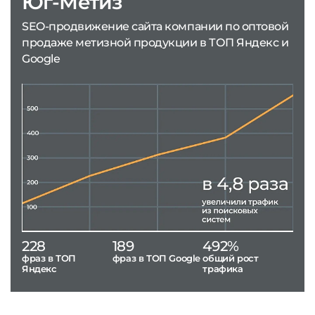
Юг-Метиз
SEO-продвижение сайта компании по оптовой
продаже метизной продукции в ТОП Яндекс и
Google
228
189
492%
фраз в ТОП
фраз в ТОП Google
общий рост
Яндекс
трафика