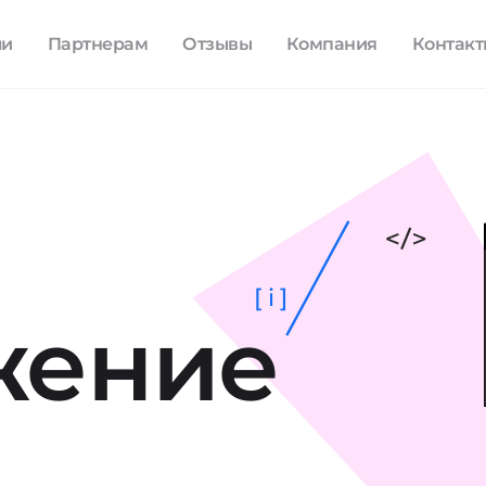
ли
Партнерам
Отзывы
Компания
Контак
[ i ]
жение