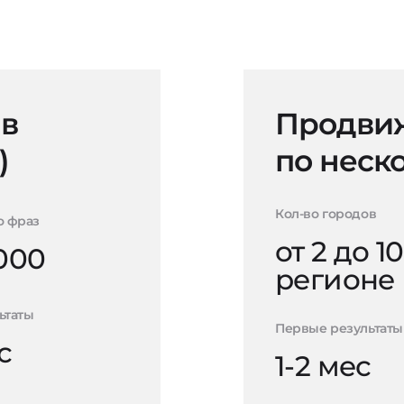
 в
Продвиж
)
по неск
Кол-во городов
о фраз
от 2 до 10
000
регионе
ьтаты
Первые результаты
с
1-2 мес