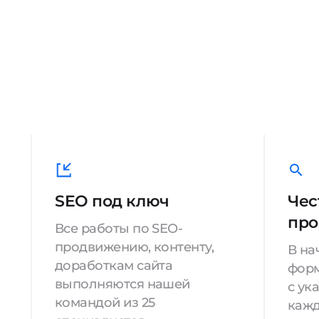
SEO под ключ
Чес
про
Все работы по SEO-
продвижению, контенту,
В на
доработкам сайта
форм
выполняются нашей
с ук
командой из 25
кажд