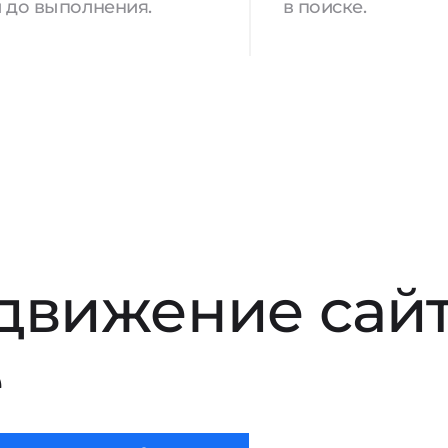
 до выполнения.
в поиске.
движение сай
е