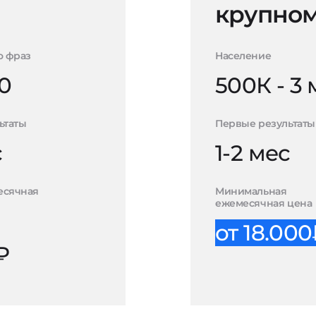
крупном
о фраз
Население
0
500К - 3
ьтаты
Первые результаты
с
1-2 мес
есячная
Минимальная
ежемесячная цена
от 18.00
₽