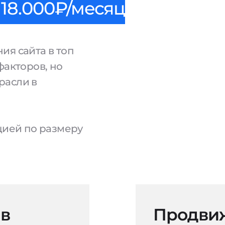
18.000₽/месяц
ия сайта в топ
факторов, но
расли в
ацией по размеру
 в
Продвиж