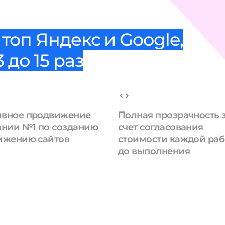
топ Яндекс и Google,
 до 15 раз
вное продвижение
Полная прозрачность 
ании №1 по созданию
счет согласования
ижению сайтов
стоимости каждой ра
до выполнения