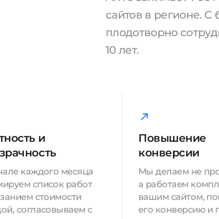
сайтов в регионе. 
плодотворно сотрудн
10 лет.
тность и
Повышение
зрачность
конверсии
чале каждого месяца
Мы делаем не про
ируем список работ
а работаем компл
азанием стоимости
вашим сайтом, п
ой, согласовываем с
его конверсию и 