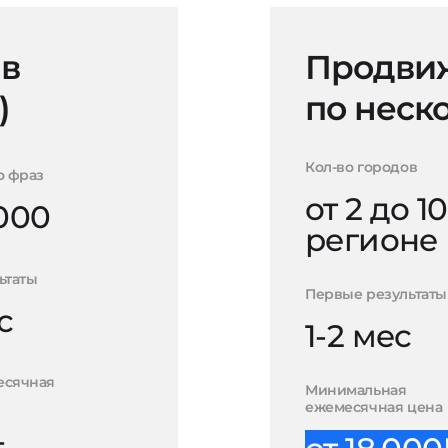
 в
Продвиж
)
по неск
Кол-во городов
о фраз
от 2 до 10
000
регионе
ьтаты
Первые результаты
с
1-2 мес
есячная
Минимальная
ежемесячная цена
-