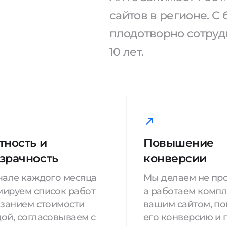
сайтов в регионе. 
плодотворно сотрудн
10 лет.
тность и
Повышение
зрачность
конверсии
чале каждого месяца
Мы делаем не про
ируем список работ
а работаем компл
азанием стоимости
вашим сайтом, п
ой, согласовываем с
его конверсию и 