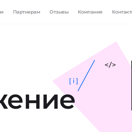
ли
Партнерам
Отзывы
Компания
Контак
[ i ]
жение