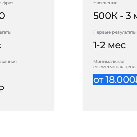
о фраз
Население
0
500К - 3
ьтаты
Первые результаты
с
1-2 мес
есячная
Минимальная
ежемесячная цена
от 18.00
₽