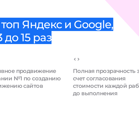
топ Яндекс и Google,
 до 15 раз
вное продвижение
Полная прозрачность 
ании №1 по созданию
счет согласования
ижению сайтов
стоимости каждой ра
до выполнения