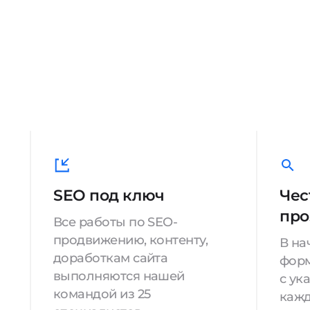
SEO под ключ
Чес
про
Все работы по SEO-
продвижению, контенту,
В на
доработкам сайта
форм
выполняются нашей
с ук
командой из 25
кажд